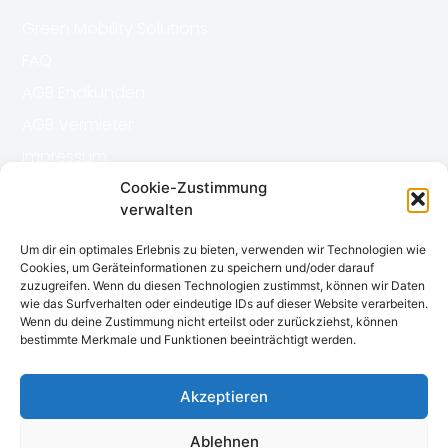
Green Mobility Solutions
FAQ
AGB Endkunden
AGB Vermieter
Impressum
Datenschutz
Cookie-Zustimmung
verwalten
Kontakt
Um dir ein optimales Erlebnis zu bieten, verwenden wir Technologien wie
Cookies, um Geräteinformationen zu speichern und/oder darauf
zuzugreifen. Wenn du diesen Technologien zustimmst, können wir Daten
book-n-use gmbh
wie das Surfverhalten oder eindeutige IDs auf dieser Website verarbeiten.
Wenn du deine Zustimmung nicht erteilst oder zurückziehst, können
Ulmer Str. 81
bestimmte Merkmale und Funktionen beeinträchtigt werden.
72555 Metzingen
Telefon:
+49 6151 38413 99
Akzeptieren
E-Mail: mail
@book-n-use.
com
Ablehnen