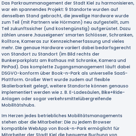
Das Parkraummanagement der Stadt Kiel zu harmonisieren,
war ein spannendes Projekt: 9 Standorte wurden auf
denselben Stand gebracht, die jeweilige Hardware wurde
zum Teil (mit Partnern wie Hörmann) neu aufgestellt, zum
Teil zukunftssicher (und kostengünstig) aufgerüstet. Dazu
zählen unsere ‚hauseigenen‘ smarten Schlösser, Schranken,
Rolltore, Kameras zur Kennzeichenerfassung und vieles
mehr. Die genaue Hardware variiert dabei bedarfsgerecht
von Standort zu Standort (im Bild rechts der
Bunkerparkplatz am Rathaus mit Schranke, Kamera und
PinPad). Das komplette Zugangsmanagement läuft dabei
DSGVO-konform über Book-n-Park als universelle SaaS-
Plattform. Großer Wert wurde zudem auf flexible
Skalierbarkeit gelegt, weitere Standorte können genauso
implementiert werden wie z. B. E-Ladesäulen, Bike+Ride-
Anlagen oder sogar verkehrsmittelübergreifende
Mobilitätshubs.
Im Herzen jedes betriebliches Mobilitätsmanagements
stehen aber die Mitarbeiter: Die zu jedem Browser
kompatible WebApp von Book-n-Park ermöglicht für
Mitarbeiter der Stadt Kiel die bequeme Buchung von