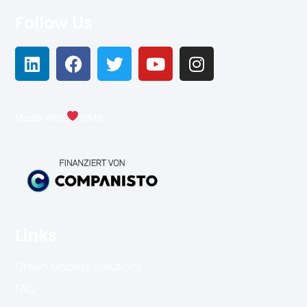
Follow Us
Made with
GMS
Links
Green Mobility Solutions
FAQ