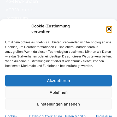
AGB Endkunden
AGB Vermieter
Impressum
Datenschutz
Cookie-Zustimmung
verwalten
Kontakt
Um dir ein optimales Erlebnis zu bieten, verwenden wir Technologien wie
Cookies, um Geräteinformationen zu speichern und/oder darauf
zuzugreifen. Wenn du diesen Technologien zustimmst, können wir Daten
book-n-use gmbh
wie das Surfverhalten oder eindeutige IDs auf dieser Website verarbeiten.
Wenn du deine Zustimmung nicht erteilst oder zurückziehst, können
Ulmer Str. 81
bestimmte Merkmale und Funktionen beeinträchtigt werden.
72555 Metzingen
Telefon:
+49 6151 38413 99
Akzeptieren
E-Mail: mail
@book-n-use.
com
Ablehnen
Einstellungen ansehen
Cookie-
Datenschutzerklärung – Green Mobility
Impressum