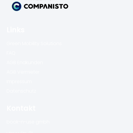
Links
Green Mobility Solutions
FAQ
AGB Endkunden
AGB Vermieter
Impressum
Datenschutz
Kontakt
book-n-use gmbh