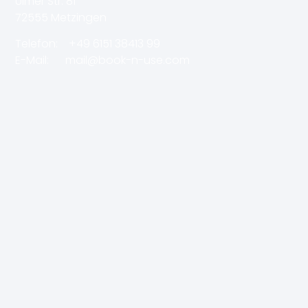
Ulmer Str. 81
72555 Metzingen
Telefon:
+49 6151 38413 99
E-Mail: mail
@book-n-use.
com