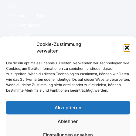
FAQ
AGB Endkunden
AGB Vermieter
Impressum
Datenschutz
Cookie-Zustimmung
verwalten
Kontakt
Um dir ein optimales Erlebnis zu bieten, verwenden wir Technologien wie
Cookies, um Geräteinformationen zu speichern und/oder darauf
zuzugreifen. Wenn du diesen Technologien zustimmst, können wir Daten
book-n-use gmbh
wie das Surfverhalten oder eindeutige IDs auf dieser Website verarbeiten.
Wenn du deine Zustimmung nicht erteilst oder zurückziehst, können
Ulmer Str. 81
bestimmte Merkmale und Funktionen beeinträchtigt werden.
72555 Metzingen
Telefon:
+49 6151 38413 99
Akzeptieren
E-Mail: mail
@book-n-use.
com
Ablehnen
Einstellungen ansehen